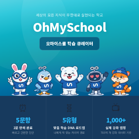
세상의 모든 지식이 무한대로 실현되는 학교
OhMySchool
오마이스쿨 학습 큐레이터
⏰
🧬
📺
5문항
5유형
1,000+
2분 만에 완료
맞춤 학습 DNA 로드맵
실제 강좌 맵핑
빠르고 간편한 진단
나에게 딱 맞는 커리어 경로
760여 개 강좌 데이터 기반